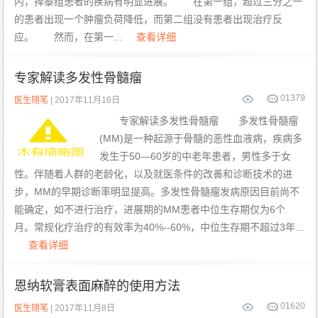
内，择泰组患者的疾病有明显进展。 在第一组，超过三分之一
的患者出现一个肿瘤负荷降低，而第二组没有患者出现治疗反
应。 然而，在第一...
查看详细
专家解读多发性骨髓瘤
0
1379
医生随笔
| 2017年11月16日
专家解读多发性骨髓瘤 多发性骨髓瘤
(MM)是一种起源于骨髓的恶性血液病，疾病多
发生于50—60岁的中老年患者，男性多于女
性。伴随着人群的老龄化，以及就医条件的改善和诊断技术的进
步，MM的早期诊断率明显提高。多发性骨髓瘤发病原因目前尚不
能确定，如不进行治疗，进展期的MM患者中位生存期仅为6个
月。常规化疗治疗的有效率为40%--60%，中位生存期不超过3年...
查看详细
恩纳软膏表面麻醉的使用方法
0
1620
医生随笔
| 2017年11月8日