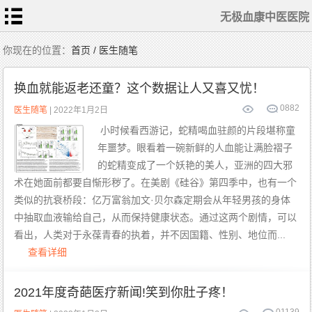
无极血康中医医院
首
你现在的位置：
首页 / 医生随笔
页
医
生
换血就能返老还童？这个数据让人又喜又忧！
随
笔
0
882
疾
医生随笔
| 2022年1月2日
病
动
小时候看西游记，蛇精喝血驻颜的片段堪称童
态
白
年噩梦。眼看着一碗新鲜的人血能让满脸褶子
血
病
治
的蛇精变成了一个妖艳的美人，亚洲的四大邪
疗
ITP
治
术在她面前都要自惭形秽了。在美剧《硅谷》第四季中，也有一个
疗
类似的抗衰桥段：亿万富翁加文·贝尔森定期会从年轻男孩的身体
再
障
中抽取血液输给自己，从而保持健康状态。通过这两个剧情，可以
治
疗
看出，人类对于永葆青春的执着，并不因国籍、性别、地位而...
MDS
治疗
查看详细
血
康
动
2021年度奇葩医疗新闻!笑到你肚子疼！
态