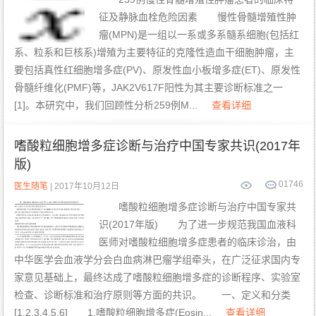
征及静脉血栓危险因素 慢性骨髓增殖性肿
瘤(MPN)是一组以一系或多系髓系细胞(包括红
系、粒系和巨核系)增殖为主要特征的克隆性造血干细胞肿瘤，主
要包括真性红细胞增多症(PV)、原发性血小板增多症(ET)、原发性
骨髓纤维化(PMF)等，JAK2V617F阳性为其主要诊断标准之一
[1]。本研究中，我们回顾性分析259例M...
查看详细
嗜酸粒细胞增多症诊断与治疗中国专家共识(2017年
版)
0
1746
医生随笔
| 2017年10月12日
嗜酸粒细胞增多症诊断与治疗中国专家共
识(2017年版) 为了进一步规范我国血液科
医师对嗜酸粒细胞增多症患者的临床诊治，由
中华医学会血液学分会白血病淋巴瘤学组牵头，在广泛征求国内专
家意见基础上，最终达成了嗜酸粒细胞增多症的诊断程序、实验室
检查、诊断标准和治疗原则等方面的共识。 一、定义和分类
[1,2,3,4,5,6] 1.嗜酸粒细胞增多症(Eosin...
查看详细