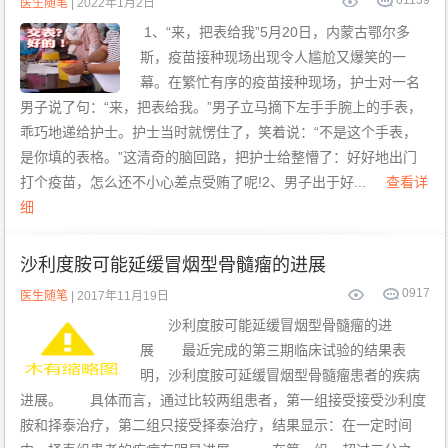
0
1139
医生随笔
| 2022年1月2日
1、“来，把表给我”5月20日，内蒙古鄂尔多
斯，疫苗接种现场出现令人尴尬又爆笑的一
幕。在繁忙有序的疫苗接种现场，护士对一名
男子说了句：“来，把表给我。”男子立马摘下左手手腕上的手表，
乖巧地递给护士。护士当时就愣住了，笑着说：“不是这个手表，
是你填的表格。”这清奇的脑回路，把护士给整懵了：好好地出门
打个疫苗，怎么还不小心差点受贿了呢!2、男子出于好...
查看详
细
沙利度胺可能延缓冒烟型骨髓瘤的进展
0
917
医生随笔
| 2017年11月19日
沙利度胺可能延缓冒烟型骨髓瘤的进
展 最近完成的第三期临床试验的结果表
明，沙利度胺可延缓冒烟型骨髓瘤患者的疾病
进展。 具体而言，通过比较两组患者，第一组接受接受沙利度
胺和择泰治疗，第二组只接受择泰治疗，结果显示：在一定时间