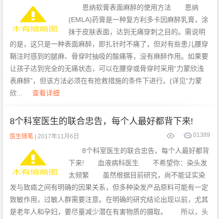
恩纳软膏表面麻醉的使用方法 恩纳
(EMLA)药膏是一种复方利多卡因麻醉乳膏，涂
抹于皮肤表面，达到无痛穿刺之目的。需说明
的是，这只是一种表面麻醉，即扎针时不痛了，但对有些患儿腰穿
鞘注时感到的腿麻、骨穿时抽吸的酸痛等，没有麻醉作用。如果要
让孩子达到完全的无痛状态，可以在腰穿或骨穿时采用“力蒙欣浅
表麻醉”，但该方法必须在有抢救措施的条件下进行。(详见“力蒙
欣...
查看详细
8个科室医生的联合忠告，每个人最好都背下来!
0
1389
医生随笔
| 2017年11月6日
8个科室医生的联合忠告，每个人最好都背
下来! 血液病科医生 不希望你：染头发
太频繁 虽然根据目前研究，尚不能证实染
发与致癌之间有明确的因果关系，但多种染发产品原料可能有一定
致敏作用，过敏人群需要注意。在明确的研究结论出现以前，尤其
是老年人和孕妇，要尽量减少潜在有害物质的摄取。 所以，头