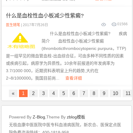
什么是血栓性血小板减少性紫癜?
0
1566
医生随笔
| 2017年7月26日
什么是血栓性血小板减少性紫癜? 疾病
简介 血栓性血小板减少性紫癜
(thromboticthrombocytopenic purpura，TTP)
是一组罕见的微血管血栓-出血综合征，可由多种不同性质的因素
或疾病引起，病原学为异质性。10余年前报道的年发病率为
3.7/1000 000，近期资料表明呈上升的趋势,大约在
2~8/1000000。我国目前尚...
查看详细
«
1
2
3
4
5
6
7
8
9
10
11
Powered By
Z-Blog
,Theme By
zblog模板
无极血康中医医院中医专科血液病医院，新农合、医保定点医
院免费咨询热线：400-1818-958