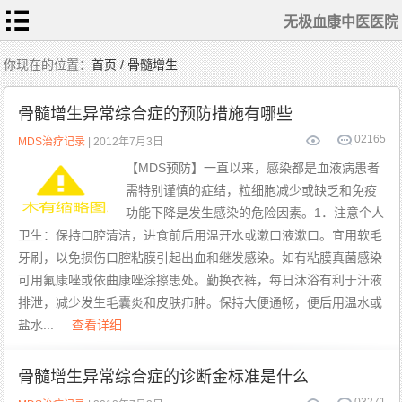
无极血康中医医院
首
你现在的位置：
首页 / 骨髓增生
页
医
生
骨髓增生异常综合症的预防措施有哪些
随
笔
0
2165
疾
MDS治疗记录
| 2012年7月3日
病
动
【MDS预防】一直以来，感染都是血液病患者
态
白
需特别谨慎的症结，粒细胞减少或缺乏和免疫
血
病
治
功能下降是发生感染的危险因素。1．注意个人
疗
ITP
治
卫生：保持口腔清洁，进食前后用温开水或漱口液漱口。宜用软毛
疗
牙刷，以免损伤口腔粘膜引起出血和继发感染。如有粘膜真菌感染
再
障
可用氟康唑或依曲康唑涂擦患处。勤换衣裤，每日沐浴有利于汗液
治
疗
排泄，减少发生毛囊炎和皮肤疖肿。保持大便通畅，便后用温水或
MDS
治疗
盐水...
查看详细
血
康
动
骨髓增生异常综合症的诊断金标准是什么
态