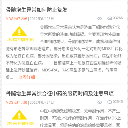
骨髓增生异常如何防止复发
0
3266
MDS治疗记录
| 2012年6月25日
骨髓增生异常目前认为是造血干细胞增殖分化
异常所致的造血功能障碍。主要表现为外周血
全血细胞减少，骨髓细胞增生，成熟和幼稚细
胞有形态异常即病态造血。部分患者在经历一定时期的MDS后转化
成为急性白血病；部分因感染，出血或其他原因死亡，病程中始终
不转化为急性白血病。 目前临床上一般是在西医明确诊断的基
础上进行辨证治疗。MDS-RA，RAS两型多见气血两虚，气阴两
虚...
查看详细
骨髓增生异常综合征中药的服药时间及注意事项
0
2545
MDS治疗记录
| 2012年6月24日
中医中药药效缓和稳定，无毒副作用，不产生
耐药，可减少化疗的毒副作用，在治疗MDS上
疗效显著，但是疾病的治愈始终需要患者、家