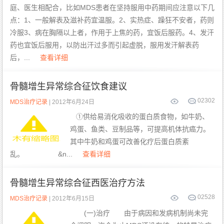
庭、医生相配合，比如MDS患者在坚持服用中药期间应注意以下几
点：1、一般解表及滋补药宜温服。2、实热症、躁狂不安者，药则
冷服3、病在胸隔以上者，作用于上焦的药，宜饭后服药。4、发汗
药也宜饭后服用，以防出汗过多而引起虚脱，服用发汗解表药
后，...
查看详细
骨髓增生异常综合征饮食建议
0
2302
MDS治疗记录
| 2012年6月24日
①供给易消化吸收的蛋白质食物，如牛奶、
鸡蛋、鱼类、豆制品等，可提高机体抗癌力。
其中牛奶和鸡蛋可改善化疗后蛋白质紊
乱。 &n...
查看详细
骨髓增生异常综合征西医治疗方法
0
2528
MDS治疗记录
| 2012年6月15日
(一)治疗 由于病因和发病机制尚未完