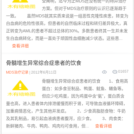
全阐明，迄今为止MDS还没有统一的特异治疗
方案。但对于MDS治疗原则的认识已逐渐趋于
一致。 虽然MDS就其实质来说是一组恶性克隆性疾患，转变为
白血病的危险性很高，但患者的自然临床过程和转归差异极大，真
正转变为AML的患者不超过总体的30%。多数患者终其一生并未发
生白血病转化，而是一直处于顽固性血细胞减少状态。这些患...
查看详细
骨髓增生异常综合症患者的饮食
0
1657
MDS治疗记录
| 2012年6月11日
骨髓增生异常综合症患者的饮食 1、食用高
蛋白：如多食豆制品、鸭蛋、鱿鱼、鳝鱼等。
但应少吃鸡蛋，因为鸡蛋中含“氨”，蛋白质含
量也高，进入患者体内排泄缓慢而积于肾，可导致血液循环障碍，
加重病情恶化，产生其他并发症。 2、少食高脂肪食物：牛奶
及其乳制品，易引起血液病患者腹泻，应少食。 3、肉食类：
新鲜猪肉、牛肉、鸭肉、鸡肉均可食用，但...
查看详细