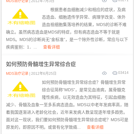
0
3271
MDS治疗记录
| 2012年7月3日
根据患者血细胞减少和相应的症状，及病
态造血、细胞遗传学异常、病理学改变、体外
造血祖细胞集落培养的结果，MDS的诊断不难
确立。虽然病态造血是MDS的特症，但有病态造血不等于就是
MDS。MDS的诊断尚无“金标准”，是一个除外性诊断，常应与以下
疾病鉴别：1．...
查看详细
如何预防骨髓增生异常综合症
0
3414
MDS治疗记录
| 2012年6月25日
如何预防骨髓增生异常综合症？骨髓增生异常
综合征简称“MDS”，是常见血液病，属骨髓克
隆性疾病，以无效造血为其特征，引起血细胞
减少、骨髓及血象一至多系病态造血。MDS以中老年发病率高，随
着我国逐渐进入老龄化社会，近年来发病人数呈现逐年增多趋势。
面对这一现状，我们要如何预防骨髓增生异常综合症呢？MDS可是
原发的，即原因不明。或曾有化学致癌...
查看详细