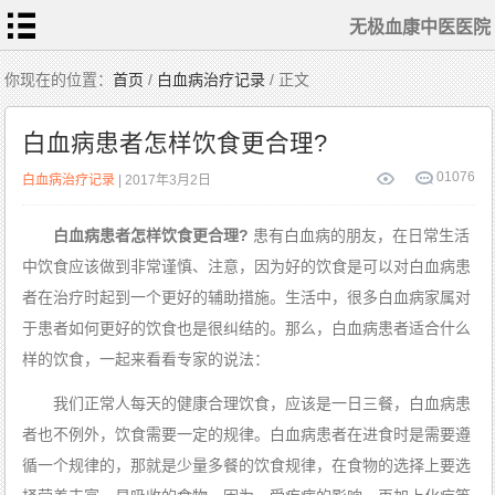
无极血康中医医院
首
你现在的位置：
首页
/
白血病治疗记录
/ 正文
页
医
生
白血病患者怎样饮食更合理?
随
笔
疾
0
1076
白血病治疗记录
| 2017年3月2日
病
动
态
白
白血病患者怎样饮食更合理?
患有白血病的朋友，在日常生活
血
病
治
中饮食应该做到非常谨慎、注意，因为好的饮食是可以对白血病患
疗
ITP
治
者在治疗时起到一个更好的辅助措施。生活中，很多白血病家属对
疗
于患者如何更好的饮食也是很纠结的。那么，白血病患者适合什么
再
障
治
样的饮食，一起来看看专家的说法：
疗
MDS
治疗
我们正常人每天的健康合理饮食，应该是一日三餐，白血病患
血
者也不例外，饮食需要一定的规律。白血病患者在进食时是需要遵
康
动
态
循一个规律的，那就是少量多餐的饮食规律，在食物的选择上要选