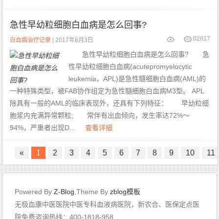
急性早幼粒细胞白血病是怎么回事?
0
2617
白血病治疗记录
| 2017年8月3日
急性早幼粒细胞白血病是怎么回事? 急
性早幼粒细胞白血病(acutepromyelocytic
leukemia，APL)是急性髓细胞白血病(AML)的
一种特殊类型，被FAB协作组定为急性髓细胞白血病M3型。 APL
除具有一般的AML的临床表现外，还具有下列特征： 早幼粒细
胞浆内充满异常颗粒; 常伴有出血倾向，发生率达72%～
94%，严重者出现D...
查看详细
«
1
2
3
4
5
6
7
8
9
10
11
Powered By
Z-Blog
,Theme By
zblog模板
无极血康中医医院中医专科血液病医院，新农合、医保定点医
院免费咨询热线：400-1818-958