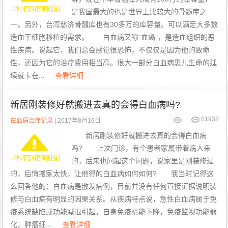
是我国最大的也是世界上比较大的骨髓库之
一。另外，台湾慈济骨髓库也有30多万的库容量。可以满足大多数
造血干细胞移植的需求。 白血病又称“血癌”，是造血组织的恶
性疾病。说起它，我们总会感觉很恐怖，不仅仅是因为他的致命
性，还因为它的治疗费用相当高。很大一部分白血病患儿生命的延
续就卡在...
查看详细
新居刚装修好就搬进去真的会得白血病吗?
0
1932
白血病治疗记录
| 2017年8月16日
新居刚装修好就搬进去真的会得白血病
吗? 上次门诊，有个患者家属带着病人来
的，后来也问起这个问题，说家里是刚装修过
的，后悔搬家太快，让他得的白血病如何如何? 我当时记得这
么回答他的：白血病是散发病例，目前并没有任何直接证据说明装
修与白血病有明显的因果关系。从疾病特点说，急性白血病属于免
疫系统缺陷或功能减退引起，自身免疫机能下降，免疫监视功能弱
化，肿瘤细...
查看详细