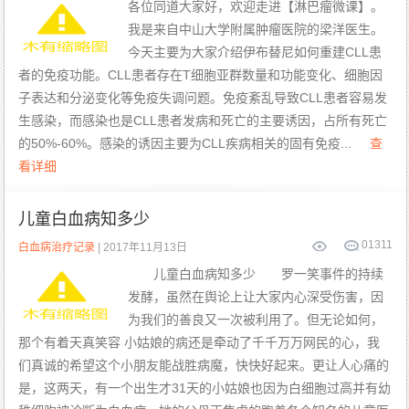
各位同道大家好，欢迎走进【淋巴瘤微课】。
我是来自中山大学附属肿瘤医院的梁洋医生。
今天主要为大家介绍伊布替尼如何重建CLL患
者的免疫功能。CLL患者存在T细胞亚群数量和功能变化、细胞因
子表达和分泌变化等免疫失调问题。免疫紊乱导致CLL患者容易发
生感染，而感染也是CLL患者发病和死亡的主要诱因，占所有死亡
的50%-60%。感染的诱因主要为CLL疾病相关的固有免疫...
查
看详细
儿童白血病知多少
0
1311
白血病治疗记录
| 2017年11月13日
儿童白血病知多少 罗一笑事件的持续
发酵，虽然在舆论上让大家内心深受伤害，因
为我们的善良又一次被利用了。但无论如何，
那个有着天真笑容 小姑娘的病还是牵动了千千万万网民的心，我
们真诚的希望这个小朋友能战胜病魔，快快好起来。更让人心痛的
是，这两天，有一个出生才31天的小姑娘也因为白细胞过高并有幼