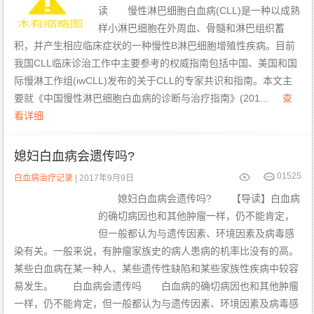
读 慢性淋巴细胞白血病(CLL)是一种以成熟
样小淋巴细胞在外周血、骨髓和淋巴组织蓄
积，并产生相应临床症状的一种慢性B淋巴细胞增殖性疾病。目前
我国CLL临床诊治工作中主要参考的权威指南包括中国、美国和国
际慢淋工作组(iwCLL)发布的关于CLL的专家共识和指南。本文主
要就《中国慢性淋巴细胞白血病的诊断与治疗指南》(201...
查
看详细
媳妇白血病会遗传吗?
0
1525
白血病治疗记录
| 2017年9月9日
媳妇白血病会遗传吗? 【导读】白血病
的确切病因也和其他肿瘤一样，仍不能肯定，
但一般都认为与遗传因素、环境因素及病毒感
染有关。一般来说，有肿瘤家族史的病人患病的机率比没有的高。
某些白血病在某一种人、某些遗传性缺陷和某些家族性疾病中较容
易发生。 白血病会遗传吗 白血病的确切病因也和其他肿瘤
一样，仍不能肯定，但一般都认为与遗传因素、环境因素及病毒感