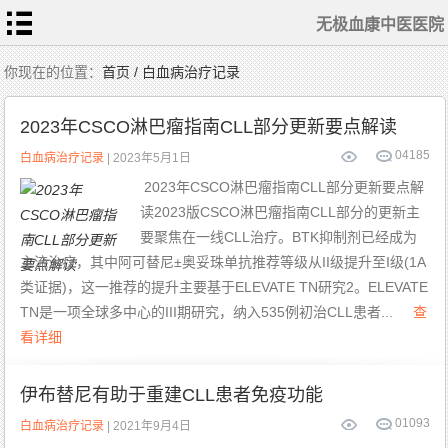
无极血康中医医院
首
你现在的位置：
首页 / 白血病治疗记录
页
医
生
2023年CSCO淋巴瘤指南CLL部分更新要点解读
随
笔
0
4185
疾
白血病治疗记录
| 2023年5月1日
病
动
2023年CSCO淋巴瘤指南CLL部分更新要点解
态
白
读2023版CSCO淋巴瘤指南CLL部分的更新主
血
病
治
要聚焦在一线CLL治疗。BTK抑制剂已经成为
疗
ITP
治
主流治疗，其中阿可替尼±奥妥珠单抗推荐等级从II级提升至I级(1A
疗
类证据)，这一推荐的提升主要基于ELEVATE TN研究2。ELEVATE
再
障
TN是一项全球多中心的III期研究，纳入535例初治CLL患者...
查
治
疗
看详细
MDS
治疗
血
伊布替尼有助于重建CLL患者免疫功能
康
动
态
0
1093
白血病治疗记录
| 2021年9月4日