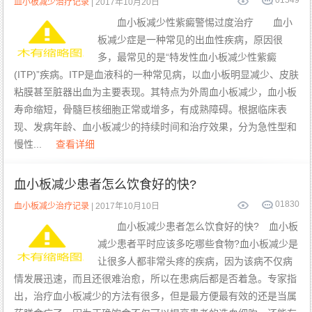
0
1549
血小板减少治疗记录
| 2017年10月20日
血小板减少性紫癜警惕过度治疗 血小
板减少症是一种常见的出血性疾病，原因很
多，最常见的是“特发性血小板减少性紫癜
(ITP)”疾病。ITP是血液科的一种常见病，以血小板明显减少、皮肤
粘膜甚至脏器出血为主要表现。其特点为外周血小板减少，血小板
寿命缩短，骨髓巨核细胞正常或增多，有成熟障碍。根据临床表
现、发病年龄、血小板减少的持续时间和治疗效果，分为急性型和
慢性...
查看详细
血小板减少患者怎么饮食好的快?
0
1830
血小板减少治疗记录
| 2017年10月10日
血小板减少患者怎么饮食好的快? 血小板
减少患者平时应该多吃哪些食物?血小板减少是
让很多人都非常头疼的疾病，因为该病不仅病
情发展迅速，而且还很难治愈，所以在患病后都是否着急。专家指
出，治疗血小板减少的方法有很多，但是最方便最有效的还是当属