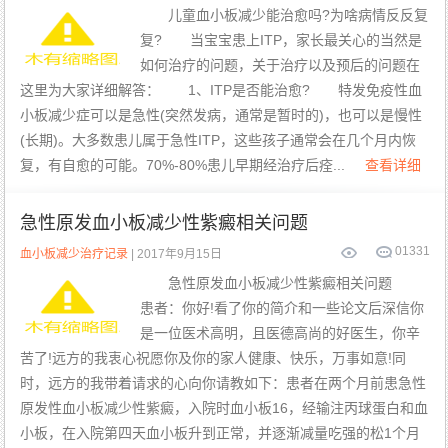
儿童血小板减少能治愈吗?为啥病情反反复
复? 当宝宝患上ITP，家长最关心的当然是
如何治疗的问题，关于治疗以及预后的问题在
这里为大家详细解答： 1、ITP是否能治愈? 特发免疫性血
小板减少症可以是急性(突然发病，通常是暂时的)，也可以是慢性
(长期)。大多数患儿属于急性ITP，这些孩子通常会在几个月内恢
复，有自愈的可能。70%-80%患儿早期经治疗后痊...
查看详细
急性原发血小板减少性紫癜相关问题
0
1331
血小板减少治疗记录
| 2017年9月15日
急性原发血小板减少性紫癜相关问题
患者：你好!看了你的简介和一些论文后深信你
是一位医术高明，且医德高尚的好医生，你辛
苦了!远方的我衷心祝愿你及你的家人健康、快乐，万事如意!同
时，远方的我带着请求的心向你请教如下：患者在两个月前患急性
原发性血小板减少性紫癜，入院时血小板16，经输注丙球蛋白和血
小板，在入院第四天血小板升到正常，并逐渐减量吃强的松1个月