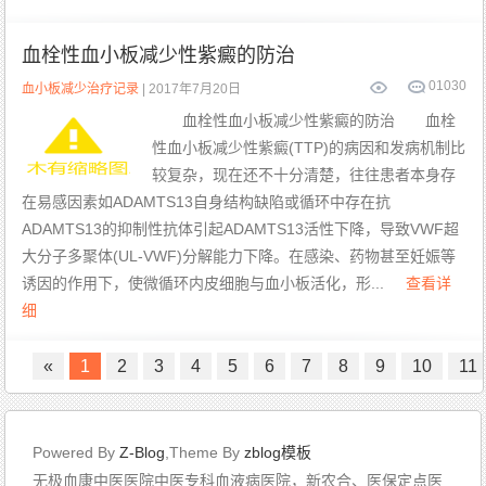
血栓性血小板减少性紫癜的防治
0
1030
血小板减少治疗记录
| 2017年7月20日
血栓性血小板减少性紫癜的防治 血栓
性血小板减少性紫癜(TTP)的病因和发病机制比
较复杂，现在还不十分清楚，往往患者本身存
在易感因素如ADAMTS13自身结构缺陷或循环中存在抗
ADAMTS13的抑制性抗体引起ADAMTS13活性下降，导致VWF超
大分子多聚体(UL-VWF)分解能力下降。在感染、药物甚至妊娠等
诱因的作用下，使微循环内皮细胞与血小板活化，形...
查看详
细
«
1
2
3
4
5
6
7
8
9
10
11
Powered By
Z-Blog
,Theme By
zblog模板
无极血康中医医院中医专科血液病医院，新农合、医保定点医