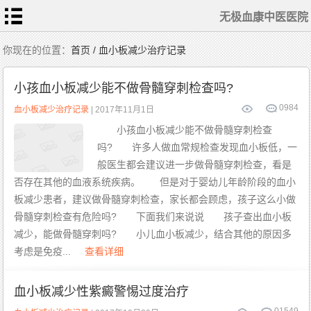
无极血康中医医院
首
你现在的位置：
首页 / 血小板减少治疗记录
页
医
生
小孩血小板减少能不做骨髓穿刺检查吗?
随
笔
0
984
疾
血小板减少治疗记录
| 2017年11月1日
病
动
小孩血小板减少能不做骨髓穿刺检查
态
白
吗? 许多人做血常规检查发现血小板低，一
血
病
治
般医生都会建议进一步做骨髓穿刺检查，看是
疗
ITP
治
否存在其他的血液系统疾病。 但是对于婴幼儿年龄阶段的血小
疗
板减少患者，建议做骨髓穿刺检查，家长都会顾虑，孩子这么小做
再
障
骨髓穿刺检查有危险吗? 下面我们来说说 孩子查出血小板
治
疗
减少，能做骨髓穿刺吗? 小儿血小板减少，结合其他的原因多
MDS
治疗
考虑是免疫...
查看详细
血
康
动
血小板减少性紫癜警惕过度治疗
态