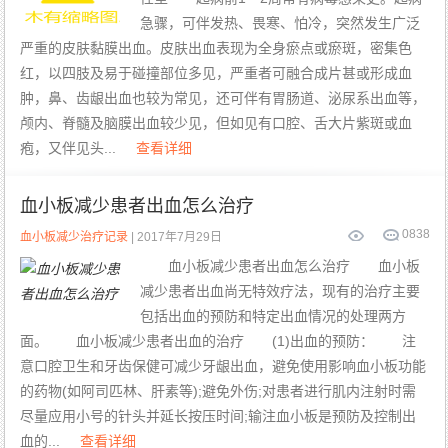
急骤，可伴发热、畏寒、怕冷，突然发生广泛
严重的皮肤黏膜出血。皮肤出血表现为全身瘀点或瘀斑，密集色
红，以四肢及易于碰撞部位多见，严重者可融合成片甚或形成血
肿，鼻、齿龈出血也较为常见，还可伴有胃肠道、泌尿系出血等，
颅内、脊髓及脑膜出血较少见，但如见有口腔、舌大片紫斑或血
疱，又伴见头...
查看详细
血小板减少患者出血怎么治疗
0
838
血小板减少治疗记录
| 2017年7月29日
血小板减少患者出血怎么治疗 血小板
减少患者出血尚无特效疗法，现有的治疗主要
包括出血的预防和特定出血情况的处理两方
面。 血小板减少患者出血的治疗 (1)出血的预防： 注
意口腔卫生和牙齿保健可减少牙龈出血，避免使用影响血小板功能
的药物(如阿司匹林、肝素等);避免外伤;对患者进行肌内注射时需
尽量应用小号的针头并延长按压时间;输注血小板是预防及控制出
血的...
查看详细