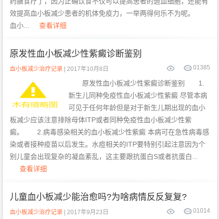
药膳食疗了，因为正确饮食不仅可以提高患者的造血细胞，还能有
效提高血小板减少患者的机体免疫力，一举两得何乐不为呢。
血小...
查看详细
原发性血小板减少性紫癜诊断鉴别
0
1385
血小板减少治疗记录
| 2017年10月8日
原发性血小板减少性紫癜诊断鉴别 1.
新生儿同种免疫性血小板减少性紫癜 尽管本病
可见于任何年龄但是对于新生儿期出现的血小
板减少应该注意排除母体ITP或者同种免疫性血小板减少性紫
癜。 2.病毒感染相关的血小板减少性紫癜 本病可在急性病毒感
染或者接种疫苗以后发生。水痘相关的ITP要特别引起注意因为个
别儿童会出现复杂的凝血紊乱，这主要跟抗蛋白S或者抗蛋白...
查看详细
儿童血小板减少能治愈吗?为啥病情反反复复?
0
1014
血小板减少治疗记录
| 2017年9月23日