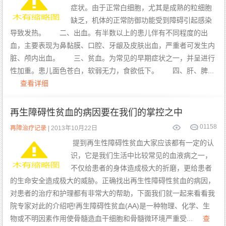
症状。由于正常白细胞，尤其是成熟的粒细胞
缺乏，机体的正常防御功能受到障碍引起感染
导致发热。 二、出血。有半数以上的患儿伴有不同程度的出
血，主要表现为鼻黏膜、口腔、牙龈及皮肤出血，严重者可发生内
脏、颅内出血。 三、贫血。为常见的早期症状之一，并呈进行
性加重。患儿面色苍白，软弱无力，食欲低下。 四、肝、脾...
查看详细
再生障碍性贫血的病因要在我们的掌控之中
0
1158
再障治疗记录
| 2013年10月22日
提到再生性障碍性贫血大家应该都有一定的认
识，它是我们生活中比较常见的血液病之一，
不仅给患者的身体造成极大的折磨，更给患者
的生命安全造成极大的威胁。正确找出再生性障碍性贫血的病因，
对患者的治疗和护理都有非常大的帮助，下面我们就一起来看看我
院专家对此的介绍吧!再生障碍性贫血(AA)是一种物理、化学、生
物或不明因素作用使骨髓造血干细胞和骨髓微环境严重受...
查