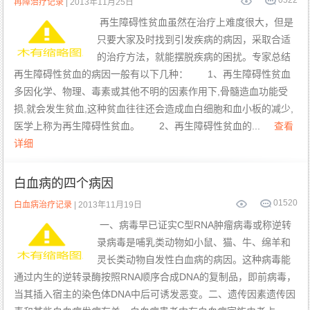
0
522
再障治疗记录
| 2013年11月25日
再生障碍性贫血虽然在治疗上难度很大，但是
只要大家及时找到引发疾病的病因，采取合适
的治疗方法，就能摆脱疾病的困扰。专家总结
再生障碍性贫血的病因一般有以下几种： 1、再生障碍性贫血
多因化学、物理、毒素或其他不明的因素作用下,骨髓造血功能受
损,就会发生贫血,这种贫血往往还会造成血白细胞和血小板的减少,
医学上称为再生障碍性贫血。 2、再生障碍性贫血的...
查看
详细
白血病的四个病因
0
1520
白血病治疗记录
| 2013年11月19日
一、病毒早已证实C型RNA肿瘤病毒或称逆转
录病毒是哺乳类动物如小鼠、猫、牛、绵羊和
灵长类动物自发性白血病的病因。这种病毒能
通过内生的逆转录酶按照RNA顺序合成DNA的复制品，即前病毒，
当其插入宿主的染色体DNA中后可诱发恶变。二、遗传因素遗传因