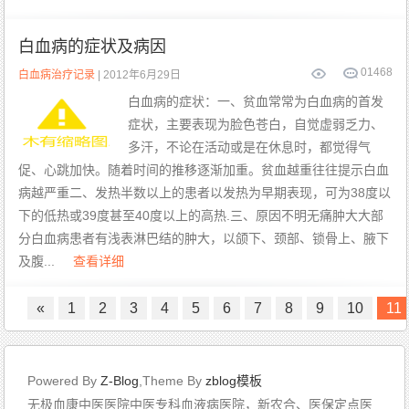
白血病的症状及病因
0
1468
白血病治疗记录
| 2012年6月29日
白血病的症状：一、贫血常常为白血病的首发
症状，主要表现为脸色苍白，自觉虚弱乏力、
多汗，不论在活动或是在休息时，都觉得气
促、心跳加快。随着时间的推移逐渐加重。贫血越重往往提示白血
病越严重二、发热半数以上的患者以发热为早期表现，可为38度以
下的低热或39度甚至40度以上的高热.三、原因不明无痛肿大大部
分白血病患者有浅表淋巴结的肿大，以颌下、颈部、锁骨上、腋下
及腹...
查看详细
«
1
2
3
4
5
6
7
8
9
10
11
Powered By
Z-Blog
,Theme By
zblog模板
无极血康中医医院中医专科血液病医院，新农合、医保定点医