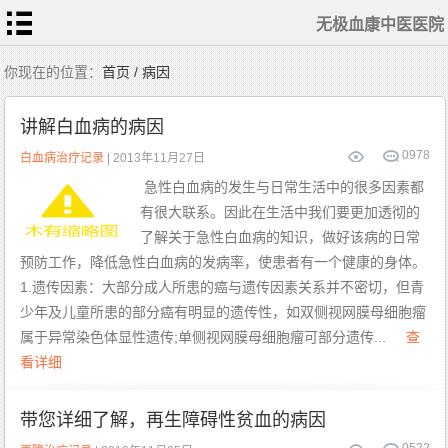
无极血康中医医院
首
你现在的位置：
首页 / 病因
页
医
生
讲解白血病的病因
随
笔
0
978
疾
白血病治疗记录
| 2013年11月27日
病
动
急性白血病的发生与日常生活中的很多因素都
态
白
有很大联系。因此在生活中我们要更加透彻的
血
病
治
了解关于急性白血病的知识，做好该病的日常
疗
ITP
治
预防工作，降低急性白血病的发病率，使患者有一个健康的身体。
疗
1.遗传因素：大部分成人所患的癌与遗传因素关系并不密切，但青
再
障
少年及儿童所患的部分癌有明显的遗传性，如双侧视网膜母细胞瘤
治
疗
属于异常染色体显性遗传;单侧视网膜母细胞瘤可部分遗传...
查
MDS
治疗
看详细
血
康
动
带您详细了解，再生障碍性贫血的病因
态