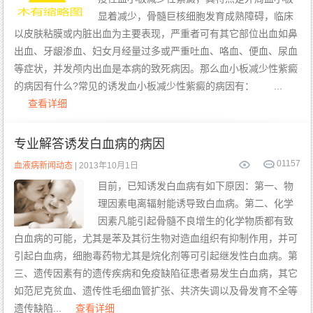
显着减少，骨髓巨核细胞发育成熟障碍，临床
以皮肤粘膜或内脏出血为主要表现，严重者可有其它部位出血如鼻
出血、牙龈渗血、妇女月经量过多或严重吐血、咯血、便血、尿血
等症状，并发颅内出血是本病的致死病因。那么血小板减少性紫癜
的病因有什么?常见的诱发血小板减少性紫癜的病因有： ...
查看详细
专业解答诱发白血病的病因
0
1157
血液病新闻动态
| 2013年10月1日
目前，已知诱发白血病有如下原因：第一、物
理因素电离辐射能诱导致白血病。第二、化学
因素凡能引起骨髓不良增生的化学物质都有致
白血病的可能，尤其是苯及其衍生物对造血组织有抑制作用，并可
引起白血病，细胞毒药物尤其是烷化剂等可引起继发性白血病。第
三、遗传因素有的遗传疾病和免疫缺陷征患者易发生白血病，其它
如范尼克贫血、遗传性毛细血管扩张、共济失调以及骨发育不全等
遗传缺陷...
查看详细