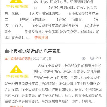
虚，血燥，阴虚生内热，热伤络脉则血外
溢。 【治法】养阴益脾，润燥，佐以清
热，化斑。 【方名】加味脾阴煎。 血小板减少饮食疗法
二： 【辨证】血热脾虚。 【治法】止血摄血。 【方
名】止血汤。 血小板减少性疾病的四种食补方 (1)红枣羊
骨粥 制做及服法：羊骨(以腿骨为佳)洗净，敲成2段，加
水用文火煮1小...
查看详细
血小板减少所造成的危害表现
0
2611
血小板减少治疗记录
| 2012年3月9日
人体血小板减少，分为特发性的和继发性的
两种。特发性的血小板减少性紫癜，是儿童最
常见的一种出血性疾病。目前认为血小板减少
是一种自身免疫性疾病，约2/3的血小板减少患儿在上呼吸道感染
之后发病。血小板减少患儿有内脏出血如尿血、便血，个别的出现
颅内出血，是本病患儿的主要死亡原因。所以，患血小板减少的儿
童避免外伤是很重要的。虽然本病有自愈的可能性，但患儿...