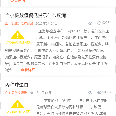
查看详细
血小板数值偏低提示什么疾病
0
2364
血小板减少治疗记录
| 2012年2月24日
血常规检查中有一项“PLT”，就是我们说的血
小板。血小板由骨髓巨核细胞产生，在血液中
属于最小的细胞。若检查发现血小板减少，特
别是皮肤有淤点、红斑或原因不明鼻出血，可能隐藏多种疾病。
如果血小板减少，原因很多，如炎症、血液病及先天性遗传缺陷
等；如果血小板数量异常，还有出血倾向，最常见的就是“血小板
减少...
查看详细
丙种球蛋白
0
3367
白血病治疗记录
| 2012年2月18日
中文简称：“丙球” 注：由于人血中的
免疫球蛋白大多数为丙种球蛋白（γ-球蛋
白），有时丙种球蛋白也被混称为“免疫球蛋