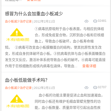
感冒为什么会加重血小板减少
0
2481
血小板减少治疗记录
| 2012年2月11日
①病毒抗原吸附于血小板表面，与相应抗体结
合，形成免疫复合物，沉积到血小板和巨核细
胞上，导致血小板破坏，血小板寿命缩
短。 ②病毒可改变血小板膜糖蛋白的结构，使其抗原性发生改
变，形成自身抗体破坏血小板。③抗病毒抗体与血小板表面糖蛋白
发生交叉反应，激活补体系统导致血小板的破坏。④病毒可能直接
作用于巨核细胞形成核内病毒包涵体，导致血...
查看详细
血小板低能做手术吗？
0
2707
血小板减少治疗记录
| 2012年2月11日
血小板的功能主要是促进止血和加速凝血，
同时血小板还有维护毛细血管壁完整性的功
能，血小板数量、质量异常可引起出血性疾