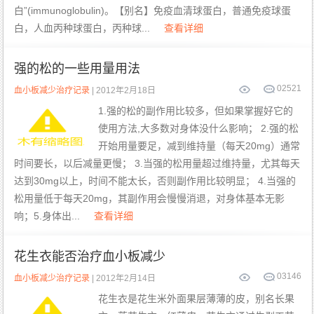
白”(immunoglobulin)。【别名】免疫血清球蛋白，普通免疫球蛋
白，人血丙种球蛋白，丙种球...
查看详细
强的松的一些用量用法
0
2521
血小板减少治疗记录
| 2012年2月18日
1.强的松的副作用比较多，但如果掌握好它的
使用方法,大多数对身体没什么影响； 2.强的松
开始用量要足，减到维持量（每天20mg）通常
时间要长，以后减量更慢； 3.当强的松用量超过维持量，尤其每天
达到30mg以上，时间不能太长，否则副作用比较明显； 4.当强的
松用量低于每天20mg，其副作用会慢慢消退，对身体基本无影
响；5.身体出...
查看详细
花生衣能否治疗血小板减少
0
3146
血小板减少治疗记录
| 2012年2月14日
花生衣是花生米外面果层薄薄的皮，别名长果