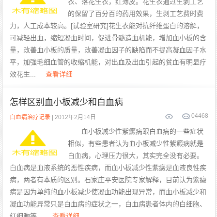
衣、落花生衣，红薄皮。花生衣通过生剥工艺
的保留了百分百的药用效果，生剥工艺费时费
力，人工成本较高。[试验室研究]花生衣能对抗纤维蛋白的溶解，
可减轻出血，缩短凝血时间，促进骨髓造血机能，增加血小板的含
量，改善血小板的质量，改善凝血因子的缺陷而不提高凝血因子水
平，加強毛细血管的收缩机能，对出血及出血引起的贫血有明显疗
效花生...
查看详细
怎样区别血小板减少和白血病
0
4468
白血病治疗记录
| 2012年2月14日
血小板减少性紫癜病跟白血病的一些症状
相似，有些患者认为血小板减少性紫癜病就是
白血病，心理压力很大，其实完全没有必要。
白血病是血液系统的恶性疾病，而血小板减少性紫癜是血液良性疾
病，两者有本质的区别。石家庄平安医院专家解释，目前认为紫癜
病是因为单纯的血小板减少使凝血功能出现异常，而血小板减少和
凝血功能异常只是白血病的症状之一，白血病患者体内的白细胞、
红细胞等...
查看详细