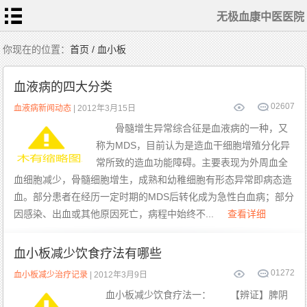
无极血康中医医院
首
你现在的位置：
首页 / 血小板
页
医
生
血液病的四大分类
随
笔
0
2607
疾
血液病新闻动态
| 2012年3月15日
病
动
骨髓增生异常综合征是血液病的一种，又
态
白
称为MDS，目前认为是造血干细胞增殖分化异
血
病
治
常所致的造血功能障碍。主要表现为外周血全
疗
ITP
治
血细胞减少，骨髓细胞增生，成熟和幼稚细胞有形态异常即病态造
疗
血。部分患者在经历一定时期的MDS后转化成为急性白血病；部分
再
障
因感染、出血或其他原因死亡，病程中始终不...
查看详细
治
疗
MDS
治疗
血小板减少饮食疗法有哪些
血
康
0
1272
血小板减少治疗记录
| 2012年3月9日
动
态
血小板减少饮食疗法一： 【辨证】脾阴