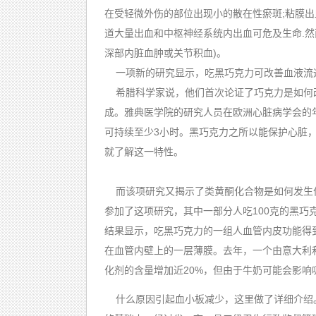
在受轻微外伤的部位出现小的散在性瘀斑;粘膜出血
道大量出血和中枢神经系统内出血可危及生命.然
深部内脏血肿或关节积血)。
一项新的研究显示，吃黑巧克力可改善血液流
希腊科学家说，他们首次论证了巧克力是如何
成。雅典医学院的研究人员在欧洲心脏病学会的
可持续至少3小时。黑巧克力之所以能保护心脏
就了解这一特性。
而该项研究又揭示了类黄酮化合物是如何发生作
参加了这项研究，其中一部分人吃100克的黑
结果显示，吃黑巧克力的一组人血管内皮功能得
在血管内壁上的一层薄膜。去年，一个由意大利
化剂的含量增加近20%，但由于牛奶可能会影
什么原因引起血小板减少，这里做了详细介绍