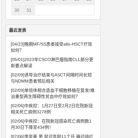
30
31
最近发表
[04/23]
晚期MF/SS患者接受allo-HSCT疗效
如何？
[05/01]
2023年CSCO淋巴瘤指南CLL部分更
新要点解读
[02/09]
诱导治疗结束与ASCT间隔时间长短
与NDMM患者预后相关
[02/09]
单倍体相合造血干细胞移植在复发/难
治重型再生障碍性贫血中疗效如何？
[02/06]
中疾控：1月27日至2月2日在院新冠
相关死亡病例3278例
[02/06]
中疾控：在院新冠感染死亡病例数1
月30日下降至434例！
[07/06]
李奕豪 男 就诊年龄11个月 确诊纯红