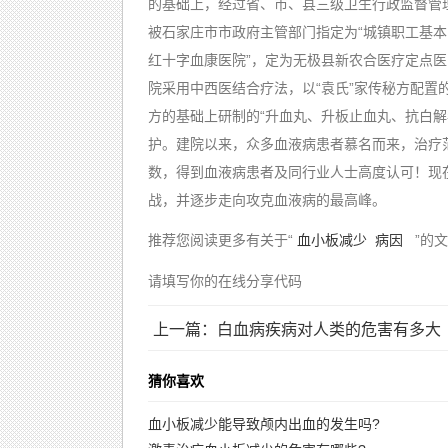
的基础上，经过省、市、县三级卫生行政监督管理
被石家庄市市政府主管部门指定为“城镇职工基本医
红十字血康医院”，定为无极县新农合医疗定点
院采用中西医结合疗法，以“袁氏”家传秘方配置
方的基础上研制的“升血丸、升板止血丸、抗白
护。建院以来，众多血液病患者慕名而来，治疗
数，得到血液病患者及同行业人士高度认可！现
战，并逐步走向攻克血液病的最高峰。
推荐您阅读更多有关于“
血小板减少
病因
”的文
请填写你的在线分享代码
上一篇：白血病疾病对人类的危害有多大
猜你喜欢
血小板减少能导致颅内出血的发生吗?