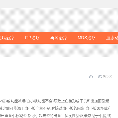
血病治疗
ITP治疗
再障治疗
MDS治疗
血康
0
2600
症)或功能减退(血小板功能不全)导致止血栓形成不良和出血而引起
 血小板减少症可能源于血小板产生不足,脾脏对血小板的阻留,血小板破坏或利
致的严重血小板减少,都可引起典型的出血：多发性瘀斑,最常见于小腿;或