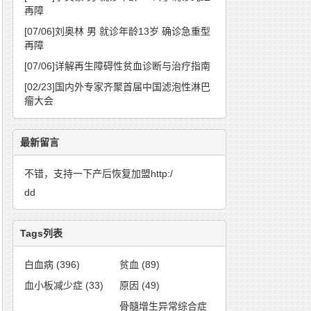
再障
[07/06]
刘奥林 男 就诊年龄13岁 确诊急重型
再障
[07/06]
详解再生障碍性贫血诊断与治疗指南
[02/23]
国内外专家齐聚首届中国滤泡性淋巴
瘤大会
最新留言
不错，支持一下产后恢复加盟http:/
dd
Tags列表
白血病
(396)
贫血
(89)
血小板减少症
(33)
原因
(49)
骨髓增生异常综合症