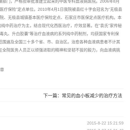
部门，严格验审批准建立起来的中医专科血液病医院。2006年8月
疗保险”定点单位。2010年4月1日我院被县红十字会冠名为“无极县
医院、无极县城镇基本医疗保险定点、石家庄市医保定点医疗机构。本
的纯中药治疗为主，结合现代化西医治疗，疗效显著。在“袁氏”家传秘
解毒丸、升白胶囊”等治疗血液病的系列纯中药制剂，均获国家专利保
范围遍及全国三十多个省、市、自治区。治愈各种血液病患者不计其
在全院医务人员正以顽强进取的精神和坚韧不拔的毅力，向血液病挑
章
下一篇：常见的血小板减少的治疗方法
2015-8-22 15:21:59