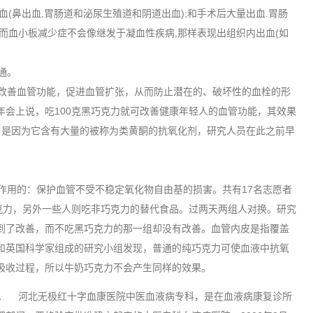
(鼻出血,胃肠道和泌尿生殖道和阴道出血);和手术后大量出血.胃肠
而血小板减少症不会像继发于凝血性疾病,那样表现出组织内出血(如
通。
改善血管功能，促进血管扩张，从而防止潜在的、破坏性的血栓的形
年会上说，吃100克黑巧克力就可改善健康年轻人的血管功能，其效果
，是因为它含有大量的被称为类黄酮的抗氧化剂，研究人员在此之前早
用的：保护血管不受不稳定氧化物自由基的损害。共有17名志愿者
巧克力，另外一些人则吃非巧克力的替代食品。过两天两组人对换。研究
到了改善，而不吃黑巧克力的那一组却没有改善。血管内皮是指覆盖
和英国科学家组成的研究小组发现，普通的纯巧克力可使血液中抗氧
响吸收过程，所以牛奶巧克力不会产生同样的效果。
。 河北无极红十字血康医院中医血液病专科，是在血液病康复诊所