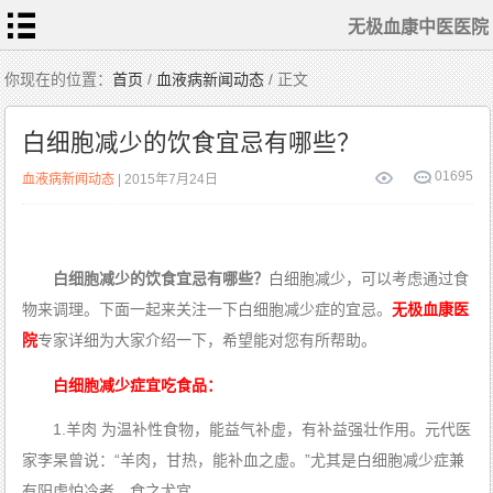
无极血康中医医院
首
你现在的位置：
首页
/
血液病新闻动态
/ 正文
页
医
生
白细胞减少的饮食宜忌有哪些？
随
笔
疾
0
1695
血液病新闻动态
| 2015年7月24日
病
动
态
白
血
病
治
疗
ITP
白细胞减少的饮食宜忌有哪些？
白细胞减少，可以考虑通过食
治
疗
物来调理。下面一起来关注一下白细胞减少症的宜忌。
无极血康医
再
障
院
专家详细为大家介绍一下，希望能对您有所帮助。
治
疗
MDS
白细胞减少症宜吃食品：
治疗
血
1.羊肉 为温补性食物，能益气补虚，有补益强壮作用。元代医
康
动
家李杲曾说：“羊肉，甘热，能补血之虚。”尤其是白细胞减少症兼
态
有阳虚怕冷者，食之尤宜。