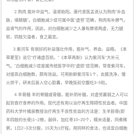
2.狗肉 能补中益气，温肾助阳。唐代食医孟诜认为狗肉“补血
脉，填精髓”。白细胞减少症可属中医“虚劳”范畴，狗肉有补脾气，
益肾气的作用，因此，对白细胞减少之人兼有脾肾两虚，无力腿
软，四肢欠温者，食之最宜。
3.紫河车 有很好的补益强壮作用，能补气、养血、益精。《本
草蒙筌》说它“疗诸虚百损。”《本草再新》认为紫河车“大补元
气。”白细胞减少症是属传统医学中的“虚损”症范畴，常食紫河车，
对提高白细胞数，颇有效益。可用新鲜紫河车1个，去膜洗净，慢
火烘干，研末后装入空心胶囊，早晚饭前空腹吃3~5粒。
4.羊骨髓 羊的脊髓或骨髓，能补阴补髓，对虚劳羸弱之人可以
起到食疗食养的作用。现代还有用以治疗再生障碍性贫血者。中国
药科大学叶橘泉教授治疗再生不良性贫血的方法是：生羊胫骨(即
羊四肢的长骨)1~2根，敲碎，加红枣10~20个，糯米适量，同煮稀
粥，1日2~3次分服，15天为1疗程。用同样的食法，也适宜白细胞