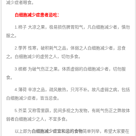
减少症者眼食。
白细胞减少症患者忌吃：
1.柿子 大凉之果，极易损伤脾胃阳气，凡白细胞减少者，慎勿
服之。
2.荸荠 性寒，破积耗气之品，体弱之人白细胞减少者，忌食
之。白细胞减少的虚劳之人，切勿多食。
3.槟榔 为破气伤正之果。体质虚弱的白细胞减少者，切勿服
食。
4.薄荷 辛凉之品，疏风散热，只泻不补。故凡虚弱之病，包括
白细胞减少症者，皆当忌食。
5.芥菜 又称雪里蕻，民间多视之为发物，有耗气伤正之弊故体
弱者白细胞减少之人，不宜多食。
以上即为
白细胞减少症宜和忌的食物
简单列举，希望大家要在